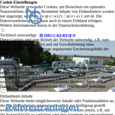
Cookie-Einstellungen
Diese Webseite verwendet Cookies, um Besuchern ein optimales
Nutzererlebnis zu bieten. Bestimmte Inhalte von Drittanbietern werden
nur angezeigt, wenn die entsprechende Option aktiviert ist. Die
Datenverarbeitung kann dann auch in einem Drittland erfolgen.
Weitere Informationen hierzu in der Datenschutzerklärung.
Technisch notwendige
DRUCKEREIEN
Diese Cookies sind zum Betrieb der Webseite notwendig, z.B. zum
Schutz vor Hackerangriffen und zur Gewährleistung eines
konsistenten und der Nachfrage angepassten Erscheinungsbilds der
Seite.
Analytische
Diese Cookies werden verwendet, um das Nutzererlebnis weiter zu
optimieren. Hierunter fallen auch Statistiken, die dem
Webseitenbetreiber von Drittanbietern zur Verfügung gestellt werden,
sowie die Ausspielung von personalisierter Werbung durch die
Nachverfolgung der Nutzeraktivität über verschiedene Webseiten.
Drittanbieter-Inhalte
Diese Webseite bietet möglicherweise Inhalte oder Funktionalitäten an,
Referenzanlagen
die von Drittanbietern eigenverantwortlich zur Verfügung gestellt
werden. Diese Drittanbieter können eigene Cookies setzen, z.B. um
die Nutzeraktivität zu verfolgen oder ihre Angebote zu personalisieren