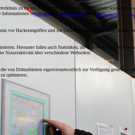
lebnis zu bieten. Bestimmte Inhalte von Drittanbietern werden nur ang
e Informationen hierzu in der Datenschutzerklärung.
Startseite
Unternehmen
Leistungen
Re
utz vor Hackerangriffen und zur Gewährleistung eines konsistenten un
ieren. Hierunter fallen auch Statistiken, die dem Webseitenbetreiber v
r Nutzeraktivität über verschiedene Webseiten.
 die von Drittanbietern eigenverantwortlich zur Verfügung gestellt wer
 zu optimieren.