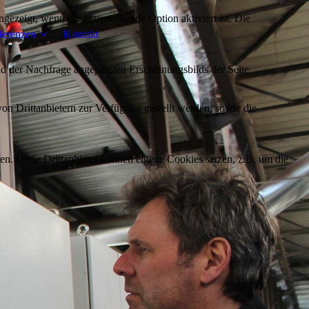
ezeigt, wenn die entsprechende Option aktiviert ist. Die
ferenzen
Kontakt
d der Nachfrage angepassten Erscheinungsbilds der Seite.
on Drittanbietern zur Verfügung gestellt werden, sowie die
den. Diese Drittanbieter können eigene Cookies setzen, z.B. um die